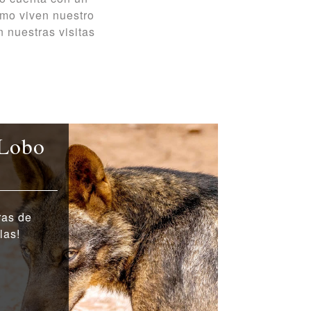
omo viven nuestro
n nuestras visitas
 Lobo
ras de
las!