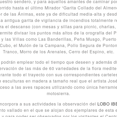
nuestro sendero, y para aquellos amantes de caminar p
orrido hasta el último Mirador “Garita Collado del Almen
r de las Ánimas, este ya de dificultad media-alta y des
 la antigua garita de vigilancia de incendios totalmente r
 el descanso (con mesas y sillas para picnic, charlas, t
ermite divisar los puntos más altos de la orografía del 
 y las Villas como Las Banderillas, Peña Musgo, Puerto
Cubo, el Mulón de la Campana, Pollo Segura de Ponton
Tranco, Morro de los Arenales, Cerro del Espino, etc.
o podrán emplear todo el tiempo que deseen y además dis
rvación de las más de 60 variedades de la flora medit
rante todo el trayecto con sus correspondientes carteles
e esculturas en madera a tamaño real que el artista José
ceso a las aves rapaces utilizando como única herramie
motosierra.
incorpora a sus actividades la observación del
LOBO I
nto vallado en el que se alojan dos ejemplares de esta
, y para poder ser observados por los visitantes el Cent