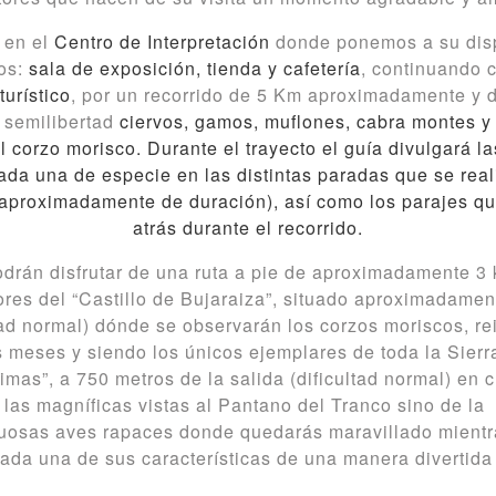
a en el
Centro de Interpretación
donde ponemos a su disp
ios:
sala de exposición, tienda y cafetería
, continuando 
turístico
, por un recorrido de 5 Km aproximadamente y
 semilibertad
ciervos, gamos, muflones, cabra montes y
el corzo morisco.
Durante el trayecto el guía divulgará la
ada una de especie en las distintas paradas que se reali
aproximadamente de duración), así como los parajes qu
atrás durante el recorrido.
drán disfrutar de una ruta a pie de aproximadamente 3 
ores del “Castillo de Bujaraiza”, situado aproximadamen
tad normal) dónde se observarán los corzos moriscos, re
 meses y siendo los únicos ejemplares de toda la Sierr
imas”, a 750 metros de la salida (dificultad normal) en
e las magníficas vistas al Pantano del Tranco sino de la
uosas aves rapaces donde quedarás maravillado mientr
cada una de sus características de una manera divertida