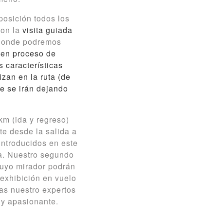
osición todos los
con la
visita guiada
 donde podremos
 en proceso de
s características
zan en la ruta (de
e se irán dejando
km (ida y regreso)
te desde la salida a
introducidos en este
a. Nuestro segundo
 cuyo mirador podrán
 exhibición en vuelo
as nuestro expertos
 y apasionante.