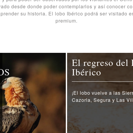
vado desde donde poder contemplarlos y así conocer c
prender su historia. El lobo Ibérico podrá ser visitado e
premium.
El regreso del
OS
Ibérico
¡El lobo vuelve a las Sier
Cazorla, Segura y Las Vil