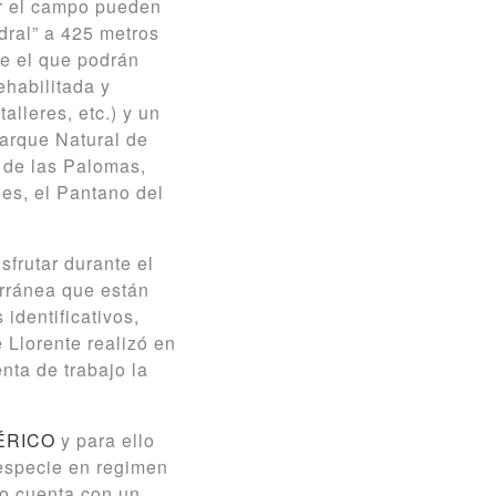
or el campo pueden
dral” a 425 metros
de el que podrán
ehabilitada y
alleres, etc.) y un
Parque Natural de
 de las Palomas,
es, el Pantano del
frutar durante el
erránea que están
 identificativos,
 Llorente realizó en
nta de trabajo la
BÉRICO
y para ello
 especie en regimen
ro cuenta con un