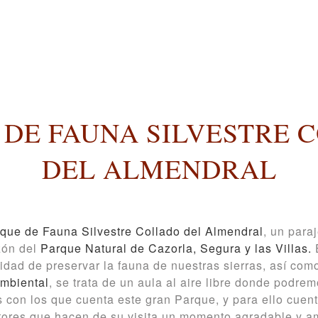
 DE FAUNA SILVESTRE 
DEL ALMENDRAL
que de Fauna Silvestre Collado del Almendral
, un para
zón del
Parque Natural de Cazorla, Segura y las Villas.
E
lidad de preservar la fauna de nuestras sierras, así com
mbiental
, se trata de un aula al aire libre donde podre
s con los que cuenta este gran Parque, y para ello cuen
tores que hacen de su visita un momento agradable y a