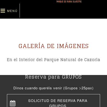
Aller
Inicio
au
Actividades
Menu
MENÚ
Navegación
contenu
Solicitud de reserva
principal
Tarifas
desplegable
principal
Turismo en Cazorla
Galería
Contacto
GALERÍA DE IMÁGENES
En el Interior del Parque Natural de Cazorla
Reserva para GRUPOS
Dinos cuando queréis venir (Grupos >25pax)
SOLICITUD DE RESERVA PARA
GRUPOS