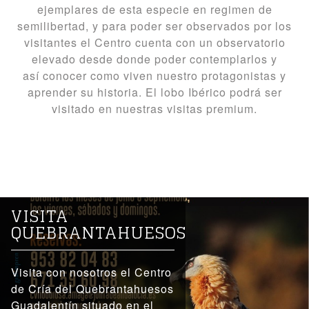
ejemplares de esta especie en regimen de
semilibertad, y para poder ser observados por los
visitantes el Centro cuenta con un observatorio
elevado desde donde poder contemplarlos y
así conocer como viven nuestro protagonistas y
aprender su historia. El lobo Ibérico podrá ser
visitado en nuestras visitas premium.
VISITA
QUEBRANTAHUESOS
Visita con nosotros el Centro
de Cría del Quebrantahuesos
Guadalentín situado en el